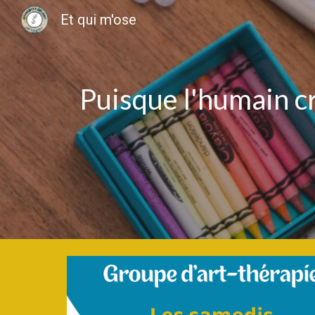
Et qui m'ose
Sk
Puisque l'humain cr