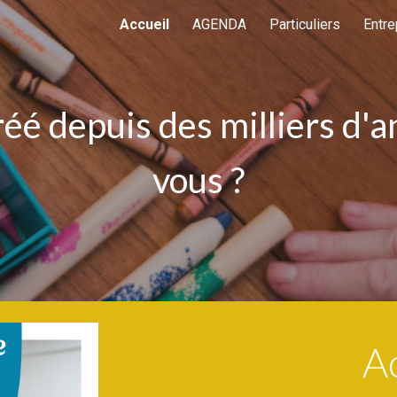
Accueil
AGENDA
Particuliers
Entre
ip to main content
Skip to navigat
éé depuis des milliers d'
vous ?
A